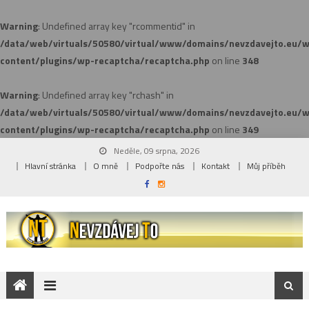
Warning
: Undefined array key "rcommentid" in
/data/web/virtuals/50580/virtual/www/domains/nevzdavejto.eu/
content/plugins/wp-recaptcha/recaptcha.php
on line
348
Warning
: Undefined array key "rchash" in
/data/web/virtuals/50580/virtual/www/domains/nevzdavejto.eu/
content/plugins/wp-recaptcha/recaptcha.php
on line
349
Neděle, 09 srpna, 2026
Hlavní stránka
O mně
Podpořte nás
Kontakt
Můj příběh