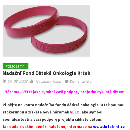
POMOZ I TY !
Nadační Fond Dětské Onkologie Krtek
03. 08. 2008
NevzdávejTo.eu
Komentáře(0)
Náramek VELO jako symbol vaší podpory projetku cyklisté dětem
.
Připějte na konto nadačního fondu dětksé onkologie Krtek pouhou
stokorunou a získáte nová náramek
VELO
jako symbol
sounáležitosti a vaší podpory projektu ciklisté dětem.
Jak bude s vašimi penězi naloženo, informace na
www.krtek-nf.cz