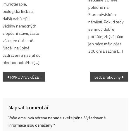
imunoterapie,
poledne na
biologická léčba a
Staroměstském
další) nabízejí u
náměstí. Pokud tedy
většiny nemocných
semnou dobře
zlepšení stavu, často
počítáte, zbývá nám
však jen dočasné.
jen něco málo přes
Naději na úplné
300 dní a začne […]
uzdravení a návrat do
plnohodnotného […]
Navigace
RAKOVINA KŮŽE !
Léčba rakoviny
pro
příspěvek
Napsat komentář
Vaše emailová adresa nebude zveřejněna.
Vyžadované
informace jsou označeny
*