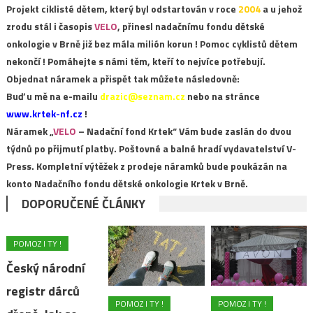
Projekt ciklisté dětem, který byl odstartován v roce
2004
a u jehož
zrodu stál i časopis
VELO
, přinesl nadačnímu fondu dětské
onkologie v Brně již bez mála milión korun ! Pomoc cyklistů dětem
nekončí ! Pomáhejte s námi těm, kteří to nejvíce potřebují.
Objednat náramek a přispět tak můžete následovně:
Buď u mě na e-mailu
drazic@seznam.cz
nebo na stránce
www.krtek-nf.cz
!
Náramek „
VELO
– Nadační fond Krtek“ Vám bude zaslán do dvou
týdnů po přijmutí platby. Poštovné a balné hradí vydavatelství V-
Press. Kompletní výtěžek z prodeje náramků bude poukázán na
konto Nadačního fondu dětské onkologie Krtek v Brně.
DOPORUČENÉ ČLÁNKY
POMOZ I TY !
Český národní
registr dárců
POMOZ I TY !
POMOZ I TY !