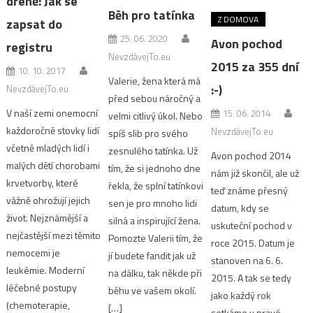
dřeně: Jak se
Běh pro tatínka
Z DOMOVA
zapsat do
25. 06. 2020
Avon pochod
registru
NevzdávejTo.eu
2015 za 355 dní
10. 10. 2017
Valerie, žena která má
:-)
NevzdávejTo.eu
před sebou náročný a
V naší zemi onemocní
15. 06. 2014
velmi citlivý úkol. Nebo
každoročně stovky lidí
NevzdávejTo.eu
spíš slib pro svého
včetně mladých lidí i
zesnulého tatínka. Už
Avon pochod 2014
malých dětí chorobami
tím, že si jednoho dne
nám již skončil, ale už
krvetvorby, které
řekla, že splní tatínkovi
teď známe přesný
vážně ohrožují jejich
sen je pro mnoho lidi
datum, kdy se
život. Nejznámější a
silná a inspirující žena.
uskuteční pochod v
nejčastější mezi těmito
Pomozte Valerii tím, že
roce 2015. Datum je
nemocemi je
jí budete fandit jak už
stanoven na 6. 6.
leukémie. Moderní
na dálku, tak někde při
2015. A tak se tedy
léčebné postupy
běhu ve vašem okolí.
jako každý rok
(chemoterapie,
[…]
setkáme v pravé