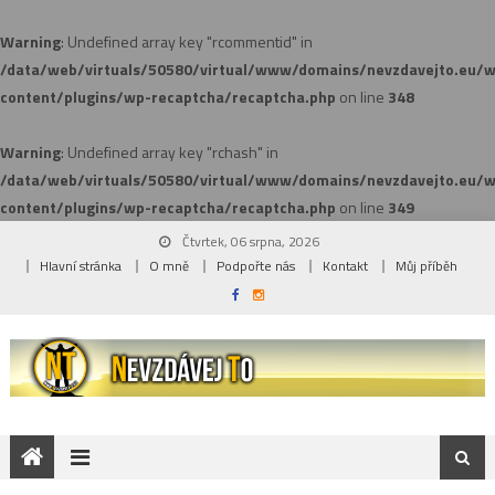
Warning
: Undefined array key "rcommentid" in
/data/web/virtuals/50580/virtual/www/domains/nevzdavejto.eu/
content/plugins/wp-recaptcha/recaptcha.php
on line
348
Warning
: Undefined array key "rchash" in
/data/web/virtuals/50580/virtual/www/domains/nevzdavejto.eu/
content/plugins/wp-recaptcha/recaptcha.php
on line
349
Čtvrtek, 06 srpna, 2026
Hlavní stránka
O mně
Podpořte nás
Kontakt
Můj příběh