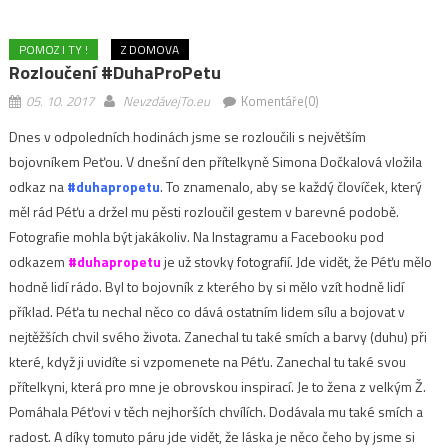
POMOZ I TY !
Z DOMOVA
Rozloučení #DuhaProPetu
05. 10. 2017
NevzdávejTo.eu
Komentáře(0)
Dnes v odpoledních hodinách jsme se rozloučili s největším
bojovníkem Peťou. V dnešní den přítelkyně Simona Dočkalová vložila
odkaz na
#duhapropetu
. To znamenalo, aby se každý človíček, který
měl rád Péťu a držel mu pěsti rozloučil gestem v barevné podobě.
Fotografie mohla být jakákoliv. Na Instagramu a Facebooku pod
odkazem
#duhapropetu
je už stovky fotografií. Jde vidět, že Péťu mělo
hodně lidí rádo. Byl to bojovník z kterého by si mělo vzít hodně lidí
příklad. Péťa tu nechal něco co dává ostatním lidem sílu a bojovat v
nejtěžších chvil svého života. Zanechal tu také smích a barvy (duhu) při
které, když ji uvidíte si vzpomenete na Péťu. Zanechal tu také svou
přítelkyni, která pro mne je obrovskou inspirací. Je to žena z velkým Ž.
Pomáhala Péťovi v těch nejhorších chvílích. Dodávala mu také smích a
radost. A díky tomuto páru jde vidět, že láska je něco čeho by jsme si