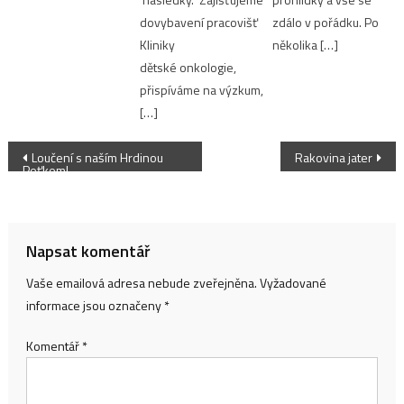
dovybavení pracovišť
zdálo v pořádku. Po
Kliniky
několika […]
dětské onkologie,
přispíváme na výzkum,
[…]
Navigace
Loučení s naším Hrdinou
Rakovina jater
Peťkem!
pro
příspěvek
Napsat komentář
Vaše emailová adresa nebude zveřejněna.
Vyžadované
informace jsou označeny
*
Komentář
*