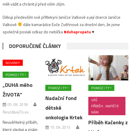
měli vážit a chránit jí před vším zlým.
Děkuji především své přítlekyni Janičce Valkové a její dcerce Janičce
Valkové
dále kamarádce Evče Zvěřinové za dnešní den, že jsme
společně poslali odkaz do nebíčka
#duhapropetu
♥
DOPORUČENÉ ČLÁNKY
NOVINKY
POMOZ I TY !
„DUHA mého
POMOZ I TY !
POMOZ I TY !
ŽIVOTA“
Nadační fond
VÁŠ
05. 09. 2018
PŘÍBĚH...NAPIŠTE
dětské
NevzdávejTo.eu
NÁM
onkologie Krtek
Příběh Kačenky z
Neuvěřitelný příběh,
15. 06. 2013
který sleduji a znám