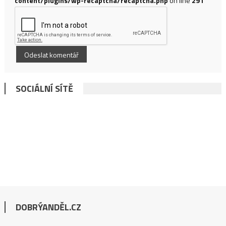
content/plugins/wp-recaptcha/recaptcha.php
on line
291
SOCIÁLNÍ SÍTĚ
DOBRÝANDĚL.CZ