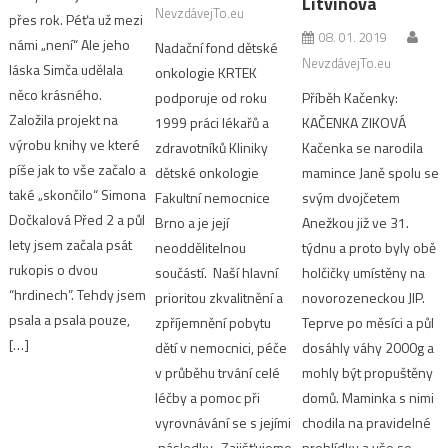
Litvínova
NevzdávejTo.eu
přes rok. Péťa už mezi
08. 01. 2019
námi „není“ Ale jeho
Nadační fond dětské
NevzdávejTo.eu
láska Simča udělala
onkologie KRTEK
něco krásného.
podporuje od roku
Příběh Kačenky:
Založila projekt na
1999 práci lékařů a
KAČENKA ZIKOVÁ
výrobu knihy ve které
zdravotníků Kliniky
Kačenka se narodila
píše jak to vše začalo a
dětské onkologie
mamince Janě spolu se
také „skončilo“ Simona
Fakultní nemocnice
svým dvojčetem
Dočkalová Před 2 a půl
Brno a je její
Anežkou již ve 31.
lety jsem začala psát
neoddělitelnou
týdnu a proto byly obě
rukopis o dvou
součástí. Naší hlavní
holčičky umístěny na
“hrdinech”. Tehdy jsem
prioritou zkvalitnění a
novorozeneckou JIP.
psala a psala pouze,
zpříjemnění pobytu
Teprve po měsíci a půl
[…]
dětí v nemocnici, péče
dosáhly váhy 2000g a
v průběhu trvání celé
mohly být propuštěny
léčby a pomoc při
domů. Maminka s nimi
vyrovnávání se s jejími
chodila na pravidelné
následky. Zajišťujeme
prohlídky a vše se