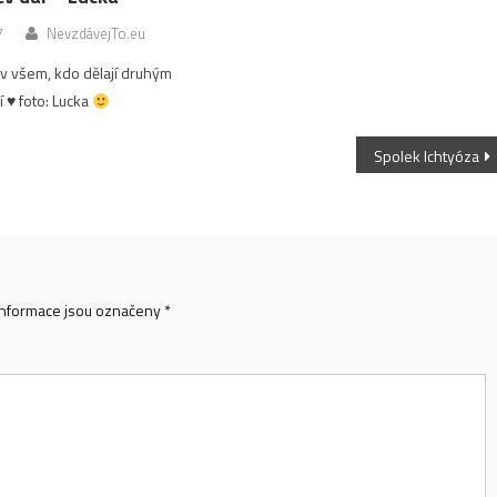
7
NevzdávejTo.eu
v všem, kdo dělají druhým
í
♥
foto: Lucka
Spolek Ichtyóza
nformace jsou označeny
*