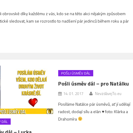
li obrovské díky každému z vás, kdo se na této akci nějakým způsobem
astické sledovat, kam se rozrostlo to nadšení pár jedinců během roku a pár
!
POŠLI ÚSMĚV DÁL
Pošli úsměv dál – pro Natálku
14. 01. 2017
NevzdávejTo.eu
Posíláme Natálce pár úsměvů, ať jí udělají
radost, dodají sílu a elán
♥
foto: Klárka a
Drahomíra
 DÁL
v dál – Lucka