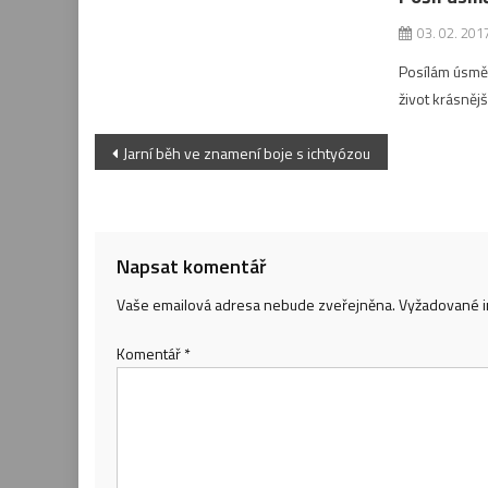
03. 02. 201
Posílám úsmě
život krásnějš
Navigace
Jarní běh ve znamení boje s ichtyózou
pro
příspěvek
Napsat komentář
Vaše emailová adresa nebude zveřejněna.
Vyžadované i
Komentář
*