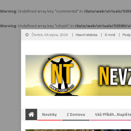
Warning
: Undefined array key "rcommentid" in
/data/web/virtuals/505
Warning
: Undefined array key "rchash" in
/data/web/virtuals/50580/v
Čtvrtek, 06 srpna, 2026
Hlavní stránka
O mně
Podp
Novinky
Z Domova
Váš Příběh…napišt