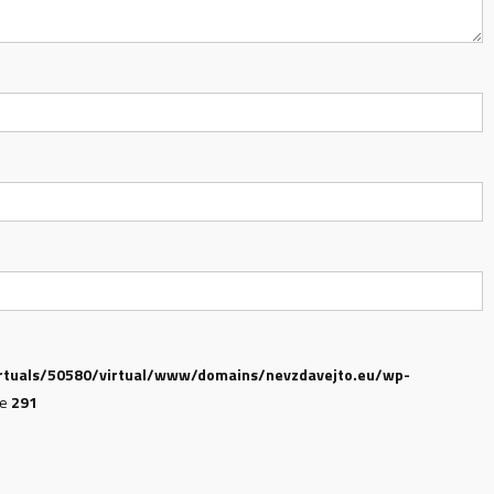
rtuals/50580/virtual/www/domains/nevzdavejto.eu/wp-
ne
291