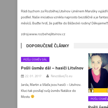
Rádi bychom za Rozběhej Litvínov i jménem Marušky vyjádři
podílel. Naše iniciativa vznikla naprosto bezděčně a je fant
měsíců. Buďte hrdí, že patříte do Běžecké rodiny! Děkujeme!!
zdroj:
www.rozbehejlitvinov.cz
DOPORUČENÉ ČLÁNKY
POŠLI ÚSMĚV DÁL
Pošli úsměv dál – hasiči Litvínov
22. 01. 2017
NevzdávejTo.eu
Jarda, Martin a Vláďa jsou hasiči – Litvínov.
Kluci tak posílají svůj úsměv Natálce do
Mostu
POŠLI ÚSMĚV
Pošli úsmě