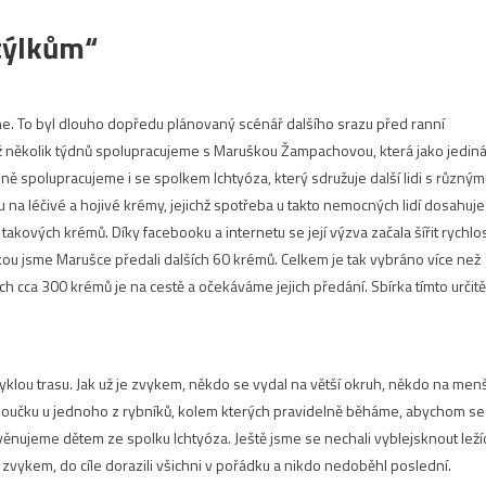
týlkům“
dne. To byl dlouho dopředu plánovaný scénář dalšího srazu před ranní
Již několik týdnů spolupracujeme s Maruškou Žampachovou, která jako jedin
ě spolupracujeme i se spolkem Ichtyóza, který sdružuje další lidi s různým
 na léčivé a hojivé krémy, jejichž spotřeba u takto nemocných lidí dosahuje
akových krémů. Díky facebooku a internetu se její výzva začala šířit rychlos
čkou jsme Marušce předali dalších 60 krémů. Celkem je tak vybráno více než
ch cca 300 krémů je na cestě a očekáváme jejich předání. Sbírka tímto určitě
bvyklou trasu. Jak už je zvykem, někdo se vydal na větší okruh, někdo na menš
paloučku u jednoho z rybníků, kolem kterých pravidelně běháme, abychom se
u věnujeme dětem ze spolku Ichtyóza. Ještě jsme se nechali vyblejsknout leží
vá zvykem, do cíle dorazili všichni v pořádku a nikdo nedoběhl poslední.