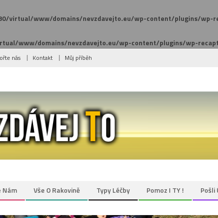
80/virtual/www/domains/nevzdavejto.eu/wp-content/plugins/wp-r
irtual/www/domains/nevzdavejto.eu/wp-content/plugins/wp-recap
ořte nás
Kontakt
Můj příběh
e Nám
Vše O Rakovině
Typy Léčby
Pomoz I TY !
Pošli