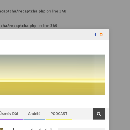
ecaptcha/recaptcha.php
on line
348
tcha/recaptcha.php
on line
349
 Úsměv Dál
Andělé
PODCAST