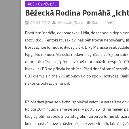
POŠLI ÚSMĚV DÁL
Běžecká Rodina Pomáhá „Ich
27. 03. 2017
NevzdávejTo.eu
Komentáře(0)
První jarní neděle, cyklostezka u Lidlu, deset hodin dopole
rozcvičkou. Tentokrát však byl náš běh trochu neobyčejný. 
trpí vzácnou formou ichtyózy v ČR. Díky Marušce však vzdálen
typy této nemoci. Maruška nedávno vyhlásila veřejnou sbírku
enormních čísel. Její představa byla shromáždit alespoň 100 t
blesku a i BR se přidala ke sbírce. Před dnešní ranní rozcvi
800 krémů, z nichž 270 už putovalo do spolku Ichtyóza. Další
nekončí, pokračujeme dál.
Při předání jsme se všichni společně vyfotili a vyrazili na o
Po cca 20 minutách jsme se sešli v počtu 25 lidí na malém 
tady vyfotili na společnou fotografii, kterou ve formě obraz
kolem naší zástavy a následně jsme vyrazili k cíli. Jak už bý